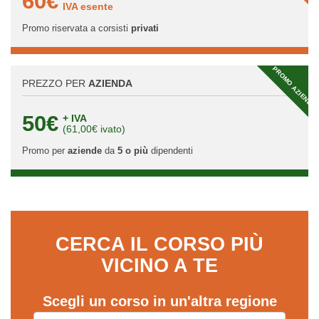
60€
IVA esente
Promo riservata a corsisti
privati
PROMO AZIENDA
PREZZO PER
AZIENDA
50€
+ IVA
(61,00€ ivato)
Promo per
aziende
da
5 o più
dipendenti
CERCA IL CORSO PIÙ
VICINO A TE
Scegli un corso in un'altra regione