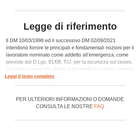
Legge di riferimento
Il DM 10/03/1998 ed il successivo DM 02/09/2021
intendono fornire le principali e fondamentali nozioni per il
lavoratore nominato come addetto all'emergenza, come
previsto dal D.Lgs. 81/08. T.U. per la sicurezza sul lavoro.
I lavoratori nominati addetti antincendio in queste aziende
Leggi il testo completo
dovranno acquisire, attraverso questo corso di
formazione, tutte le conoscenze relative alla
comunicazione dell'emergenza, ai processi e le cause
della combustione ed alle dirette conseguenze per le
PER ULTERIORI INFORMAZIONI O DOMANDE
persone esposte al fuoco ed ai fumi prodotti. Verranno
CONSULTA LE NOSTRE
FAQ
inoltre illustrate le tecniche di utilizzo delle attrezzature
più comuni e le possibilità di impiego delle diverse
sostanze estinguenti. Il Testo Unico sulla salute e
sicurezza nei luoghi di lavoro, il D.Lgs 81/08, individua tra