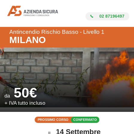
Azienda Sicura
02 87196497
Antincendio Rischio Basso - Livello 1
MILANO
50€
da
+ IVA tutto incluso
PROSSIMO CORSO
CONFERMATO
14 Settembre
IL