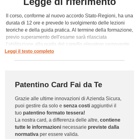
Legge di riferimento
lI corso, conforme al nuovo accordo Stato-Regioni, ha una
durata di 12 ore e prevede lo svolgimento delle lezioni
teoriche e della guida pratica. Al termine della formazione,
previo superamento dell'esame sarà rilasciata
l'abilitazione alla guida del carrello elevatore semovente
Leggi il testo completo
industriale, chiamata anche
"patentino muletto"
, valida
su tutto il territorio nazionale per la durata di 5 anni. Il
corso è rivolto sia a disoccupati in cerca di lavoro sia a
coloro che operano già nel settore logistico e devono
certificare le proprie competenze nella guida del carrello
Patentino Card Fai da Te
elevatore.
Grazie alle ultime innovazioni di Azienda Sicura,
AZIENDA SICURA è il marchio commerciale di SINALF
puoi gestire da solo e
senza costi
aggiuntivi il
(Sindacato Lavoratori e Utilizzatori Formazione)
tuo
patentino formato tessera!
organizzazione sindacale di rilievo nazionale e firmataria
La nostra card, a differenza delle altre,
contiene
del CCNL (Formatori e Operatori Macchine Industriali)
tutte le informazioni
necessarie
previste dalla
eroga corsi di abilitazione sulle attrezzature industriali,
normativa
per essere valida.
validi su tutto il territorio nazionale.