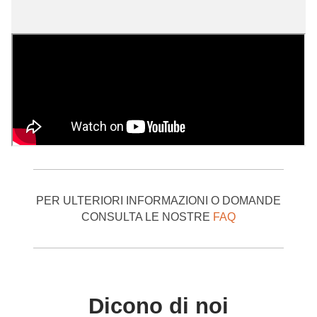
Per maggiori informazioni sui soggetti abilitati al rilascio
delle abilitazioni e sui requisiti previsti dalla normativa per
gli enti formatori puoi consultare questo
articolo
del nostro
BLOG che chiarisce tutti gli aspetti ed aiuta i futuri corsisti
a scegliere in modo consapevole il proprio ente di
formazione
PER ULTERIORI INFORMAZIONI O DOMANDE
CONSULTA LE NOSTRE
FAQ
Dicono di noi