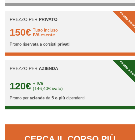
PROMO PRIVATI
PREZZO PER
PRIVATO
150€
Tutto incluso
IVA esente
Promo riservata a corsisti
privati
PROMO AZIENDA
PREZZO PER
AZIENDA
120€
+ IVA
(146,40€ ivato)
Promo per
aziende
da
5 o più
dipendenti
CERCA IL CORSO PIÙ