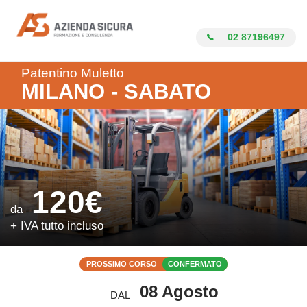
Azienda Sicura
02 87196497
Patentino Muletto
MILANO - SABATO
120€
da
+ IVA tutto incluso
PROSSIMO CORSO
CONFERMATO
08 Agosto
DAL