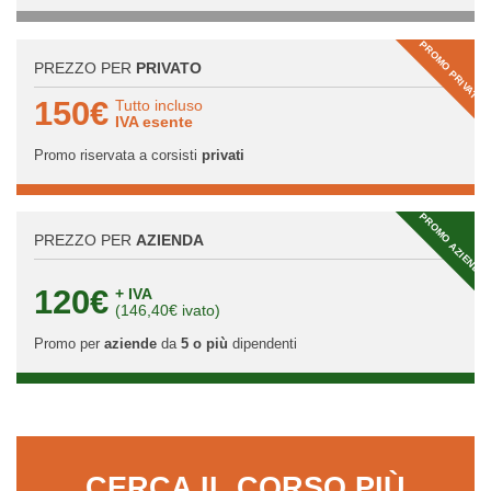
PROMO PRIVATI
PREZZO PER
PRIVATO
150€
Tutto incluso
IVA esente
Promo riservata a corsisti
privati
PROMO AZIENDA
PREZZO PER
AZIENDA
120€
+ IVA
(146,40€ ivato)
Promo per
aziende
da
5 o più
dipendenti
CERCA IL CORSO PIÙ