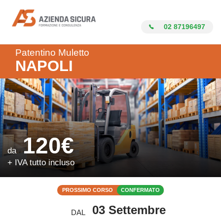
Azienda Sicura
02 87196497
Patentino Muletto
NAPOLI
120€
da
+ IVA tutto incluso
PROSSIMO CORSO
CONFERMATO
03 Settembre
DAL