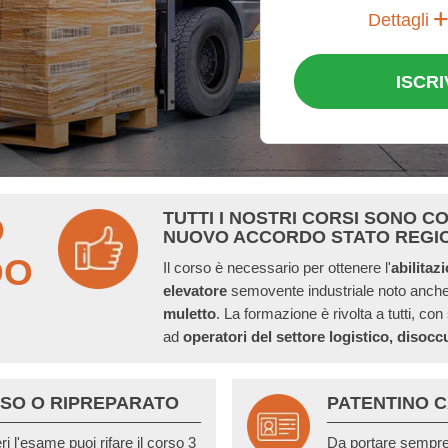
Dettagli
ISCRI
TUTTI I NOSTRI CORSI SONO C
O
NUOVO ACCORDO STATO REGI
DO
Il corso è necessario per ottenere l'
abilitaz
elevatore
semovente industriale noto anc
muletto
. La formazione è rivolta a tutti, con
ad
operatori del settore logistico,
disoccu
SO O RIPREPARATO
PATENTINO 
i l'esame puoi rifare il corso 3
Da portare sempre 