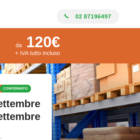
02 87196497
120€
da
+ IVA tutto incluso
CONFERMATO
ettembre
ettembre
A