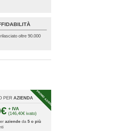
FFIDABILITÀ
ilasciato oltre 90.000
PROMO AZIENDA
O PER
AZIENDA
0€
+ IVA
(146,40€ ivato)
per
aziende
da
5 o più
ti