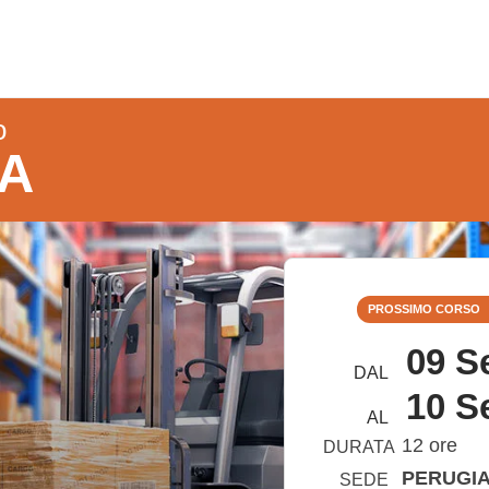
o
A
PROSSIMO CORSO
09 S
DAL
10 S
AL
12 ore
DURATA
PERUGI
SEDE