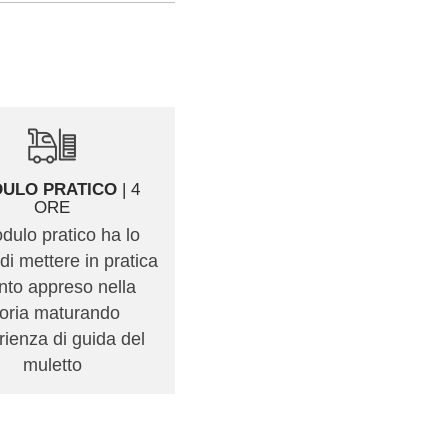
ULO PRATICO
| 4
ESAME PRATICO
|
ORE
Prova di guida finale
odulo pratico ha lo
attraverso cui il docente
di mettere in pratica
valuta la sicurezza
nto appreso nella
nell'utilizzo del carrello
eoria maturando
elevatore
ienza di guida del
muletto