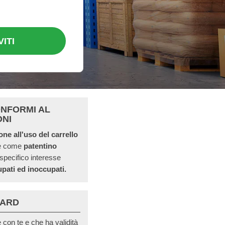
VITI
ONFORMI AL
ONI
ione all'uso del carrello
he come
patentino
 specifico interesse
pati ed inoccupati.
CARD
con te e che ha validità