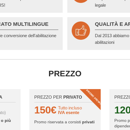
IS!
legale
CATO MULTILINGUE
QUALITÀ E A
le conversione dell'abilitazione
Dal 2013 abbiamo r
abilitazioni
PREZZO
PROMO PRIVATI
A
PREZZO PER
PRIVATO
PREZZ
150€
12
Tutto incluso
ato)
IVA esente
 o più
Promo 
Promo riservata a corsisti
privati
dipenden