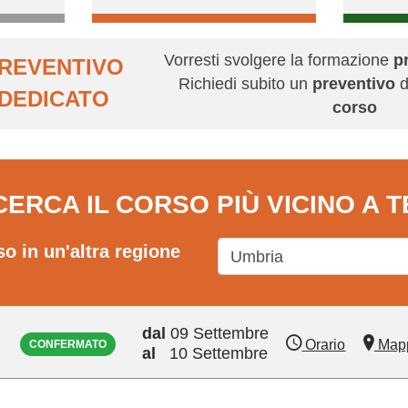
Vorresti svolgere la formazione
p
REVENTIVO
Richiedi subito un
preventivo
d
DEDICATO
corso
CERCA IL CORSO PIÙ VICINO A T
so in un'altra regione
dal
09 Settembre
Orario
Map
CONFERMATO
al
10 Settembre