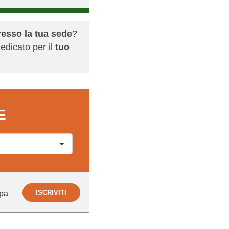
resso la tua sede
?
edicato per il
tuo
E
ISCRIVITI
pa