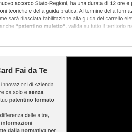
 nuovo accordo Stato-Regioni, ha una durata di 12 ore e 
oni teoriche e della guida pratica. Al termine della forma
e sarà rilasciata l'abilitazione alla guida del carrello e
a anche
"patentino muletto"
, valida su tutto il territorio
rivolto sia a disoccupati in cerca di lavoro sia a coloro ch
vono certificare le proprie competenze nella guida del car
marchio commerciale di SINALF (Sindacato Lavoratori e
zione sindacale di rilievo nazionale e firmataria del C
ard Fai da Te
striali) eroga corsi di abilitazione sulle attrezzature indu
onale.
e innovazioni di Azienda
ire da solo e
senza
ni sui soggetti abilitati al rilascio delle abilitazioni e sui 
l tuo
patentino formato
i formatori puoi consultare questo
articolo
del nostro BLOG
 futuri corsisti a scegliere in modo consapevole il proprio 
differenza delle altre,
e informazioni
ste dalla normativa
per