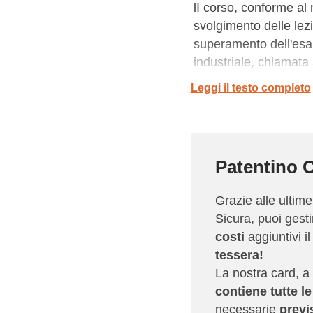
lI corso, conforme al
svolgimento delle lezi
superamento dell'esam
industriale, chiamat
di 5 anni. Il corso è 
Leggi il testo completo
settore logistico e de
AZIENDA SICURA è il 
Formazione) organizza
Patentino C
Operatori Macchine Indu
tutto il territorio nazi
Grazie alle ultim
Sicura, puoi gest
Per maggiori informazio
costi
aggiuntivi i
normativa per gli ent
tessera!
gli aspetti ed aiuta i
La nostra card, a 
contiene tutte l
necessarie
previ