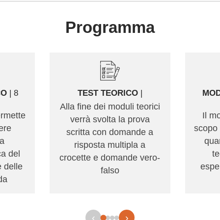
Programma
CO
| 8
TEST TEORICO
|
MOD
Alla fine dei moduli teorici
ermette
Il m
verrà svolta la prova
vere
scopo 
scritta con domande a
ta
qua
risposta multipla a
a del
t
crocette e domande vero-
e delle
esper
falso
da
‹
›