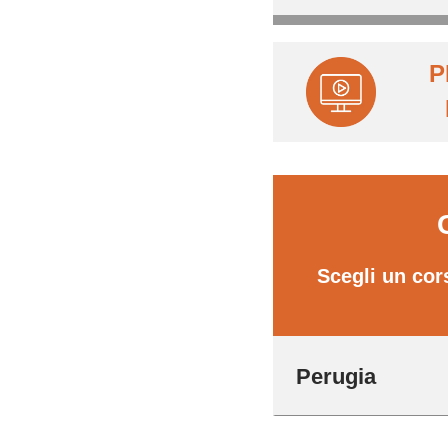
P
Scegli un cor
Perugia