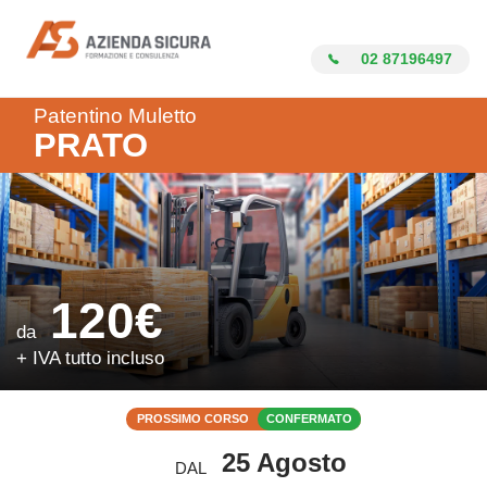
Azienda Sicura
02 87196497
Patentino Muletto
PRATO
120€
da
+ IVA tutto incluso
PROSSIMO CORSO
CONFERMATO
25 Agosto
DAL