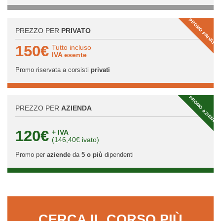
PROMO PRIVATI
PREZZO PER
PRIVATO
150€
Tutto incluso
IVA esente
Promo riservata a corsisti
privati
PROMO AZIENDA
PREZZO PER
AZIENDA
120€
+ IVA
(146,40€ ivato)
Promo per
aziende
da
5 o più
dipendenti
CERCA IL CORSO PIÙ