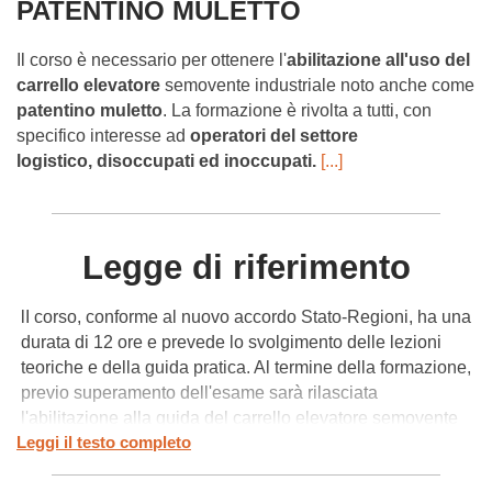
PATENTINO MULETTO
Il corso è necessario per ottenere l'
abilitazione all'uso del
carrello
elevatore
semovente industriale noto anche come
patentino muletto
. La formazione è rivolta a tutti, con
specifico interesse ad
operatori del settore
logistico,
disoccupati ed inoccupati.
[...]
Legge di riferimento
lI corso, conforme al nuovo accordo Stato-Regioni, ha una
durata di 12 ore e prevede lo svolgimento delle lezioni
teoriche e della guida pratica. Al termine della formazione,
previo superamento dell'esame sarà rilasciata
l'abilitazione alla guida del carrello elevatore semovente
Leggi il testo completo
industriale, chiamata anche
"patentino muletto"
, valida
su tutto il territorio nazionale per la durata di 5 anni. Il