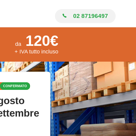
02 87196497
120€
da
+ IVA tutto incluso
CONFERMATO
gosto
ettembre