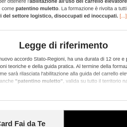
er ottenere l'
abilitazione all'uso del carrello
elevatore
he come
patentino muletto
. La formazione è rivolta a tutt
i del settore logistico,
disoccupati ed inoccupati.
[...]
Legge di riferimento
 nuovo accordo Stato-Regioni, ha una durata di 12 ore e 
oni teoriche e della guida pratica. Al termine della forma
e sarà rilasciata l'abilitazione alla guida del carrello e
a anche
"patentino muletto"
, valida su tutto il territorio
rivolto sia a disoccupati in cerca di lavoro sia a coloro ch
vono certificare le proprie competenze nella guida del car
marchio commerciale di SINALF (Sindacato Lavoratori e
zione sindacale di rilievo nazionale e firmataria del C
ard Fai da Te
striali) eroga corsi di abilitazione sulle attrezzature indu