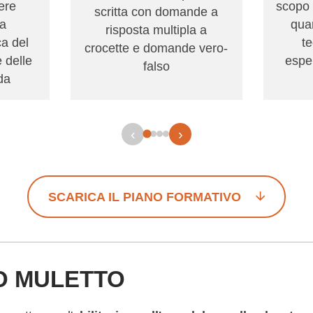
vere
scopo 
scritta con domande a
ta
qua
risposta multipla a
a del
t
crocette e domande vero-
e delle
esper
falso
da
‹
›
SCARICA IL PIANO FORMATIVO
O MULETTO