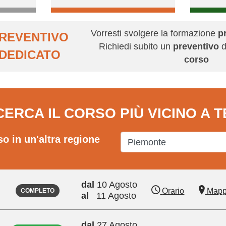
Vorresti svolgere la formazione
p
REVENTIVO
Richiedi subito un
preventivo
d
DEDICATO
corso
CERCA IL CORSO PIÙ VICINO A T
so in un'altra regione
dal
10 Agosto
Orario
Map
COMPLETO
al
11 Agosto
dal
27 Agosto