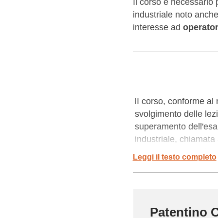
Il corso è necessario p
industriale noto anc
interesse ad
operator
lI corso, conforme al
svolgimento delle lezi
superamento dell'esam
industriale, chiamat
di 5 anni. Il corso è 
Leggi il testo completo
settore logistico e de
AZIENDA SICURA è il 
Formazione) organizza
Patentino C
Operatori Macchine Indu