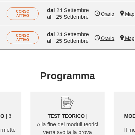
dal
24 Settembre
CORSO
Orario
Map
ATTIVO
al
25 Settembre
dal
24 Settembre
CORSO
Orario
Map
ATTIVO
al
25 Settembre
Programma
CO
| 8
TEST TEORICO
|
MOD
Alla fine dei moduli teorici
ermette
Il m
verrà svolta la prova