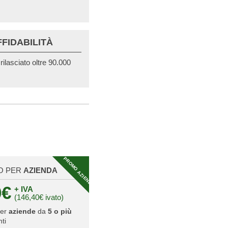
FFIDABILITÀ
ilasciato oltre 90.000
PROMO AZIENDA
O PER
AZIENDA
0€
+ IVA
(146,40€ ivato)
per
aziende
da
5 o più
ti