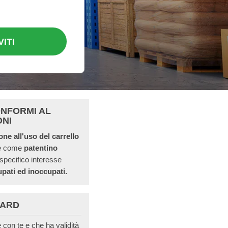
VITI
ONFORMI AL
ONI
ione all'uso del carrello
he come
patentino
 specifico interesse
pati ed inoccupati.
CARD
con te e che ha validità