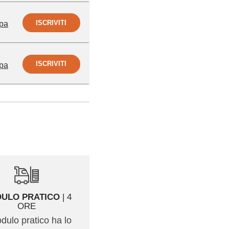
ISCRIVITI
pa
ISCRIVITI
pa
ULO PRATICO
| 4
ESAME PRATICO
|
ORE
Prova di guida finale
odulo pratico ha lo
attraverso cui il docente