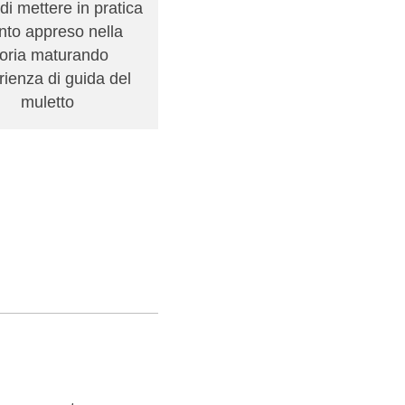
di mettere in pratica
valuta la sicurezza
nto appreso nella
nell'utilizzo del carrello
eoria maturando
elevatore
ienza di guida del
muletto