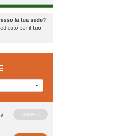
resso la tua sede
?
edicato per il
tuo
E
ISCRIVITI
pa