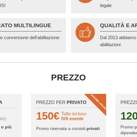
IS!
legale
CATO MULTILINGUE
QUALITÀ E A
le conversione dell'abilitazione
Dal 2013 abbiamo r
abilitazioni
PREZZO
PROMO PRIVATI
A
PREZZO PER
PRIVATO
PREZZ
150€
12
Tutto incluso
ato)
IVA esente
 o più
Promo 
Promo riservata a corsisti
privati
dipenden