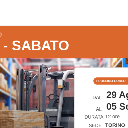
o
 - SABATO
PROSSIMO CORSO
29 A
DAL
05 S
AL
12 ore
DURATA
TORINO
SEDE