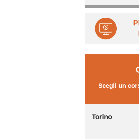
P
Scegli un cor
Torino