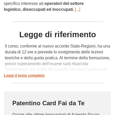
specifico interesse ad
operatori del settore
logistico,
disoccupati ed inoccupati.
[...]
Legge di riferimento
lI corso, conforme al nuovo accordo Stato-Regioni, ha una
durata di 12 ore e prevede lo svolgimento delle lezioni
teoriche e della guida pratica. Al termine della formazione,
previo superamento dell'esame sarà rilasciata
l'abilitazione alla guida del carrello elevatore semovente
Leggi il testo completo
industriale, chiamata anche
"patentino muletto"
, valida
su tutto il territorio nazionale per la durata di 5 anni. Il
corso è rivolto sia a disoccupati in cerca di lavoro sia a
coloro che operano già nel settore logistico e devono
certificare le proprie competenze nella guida del carrello
Patentino Card Fai da Te
elevatore.
Grazie alle ultime innovazioni di Azienda Sicura,