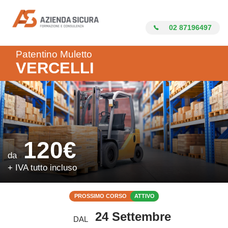
Azienda Sicura
02 87196497
Patentino Muletto
VERCELLI
120€
da
+ IVA tutto incluso
PROSSIMO CORSO
ATTIVO
24 Settembre
DAL