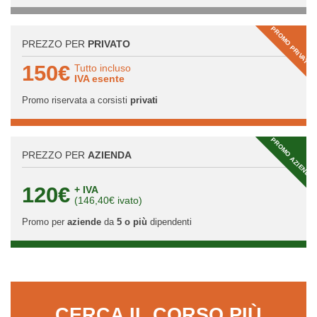
PROMO PRIVATI
PREZZO PER
PRIVATO
150€
Tutto incluso
IVA esente
Promo riservata a corsisti
privati
PROMO AZIENDA
PREZZO PER
AZIENDA
120€
+ IVA
(146,40€ ivato)
Promo per
aziende
da
5 o più
dipendenti
CERCA IL CORSO PIÙ