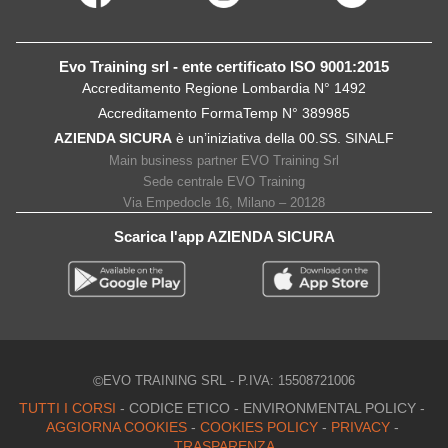
Evo Training srl - ente certificato ISO 9001:2015
Accreditamento Regione Lombardia N° 1492
Accreditamento FormaTemp N° 389985
AZIENDA SICURA
è un’iniziativa della 00.SS. SINALF
Main business partner EVO Training Srl
Sede centrale EVO Training
Via Empedocle 16, Milano – 20128
Scarica l'app AZIENDA SICURA
©
EVO TRAINING SRL - P.IVA: 15508721006
TUTTI I CORSI
-
CODICE ETICO
-
ENVIRONMENTAL POLICY
-
AGGIORNA COOKIES
-
COOKIES POLICY
-
PRIVACY
-
TRASPARENZA