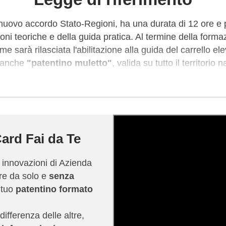
 nuovo accordo Stato-Regioni, ha una durata di 12 ore e 
oni teoriche e della guida pratica. Al termine della forma
e sarà rilasciata l'abilitazione alla guida del carrello e
a anche
"patentino muletto"
, valida su tutto il territorio
rivolto sia a disoccupati in cerca di lavoro sia a coloro ch
vono certificare le proprie competenze nella guida del car
marchio commerciale di SINALF (Sindacato Lavoratori e
zione sindacale di rilievo nazionale e firmataria del C
ard Fai da Te
striali) eroga corsi di abilitazione sulle attrezzature indu
onale.
e innovazioni di Azienda
ire da solo e
senza
ni sui soggetti abilitati al rilascio delle abilitazioni e sui 
l tuo
patentino formato
i formatori puoi consultare questo
articolo
del nostro BLOG
 futuri corsisti a scegliere in modo consapevole il proprio 
differenza delle altre,