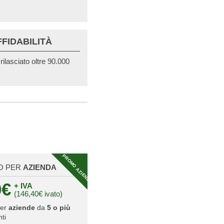
FFIDABILITÀ
ilasciato oltre 90.000
PROMO AZIENDA
O PER
AZIENDA
0€
+ IVA
(146,40€ ivato)
per
aziende
da
5 o più
ti