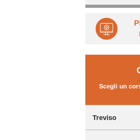
P
Scegli un cor
Treviso