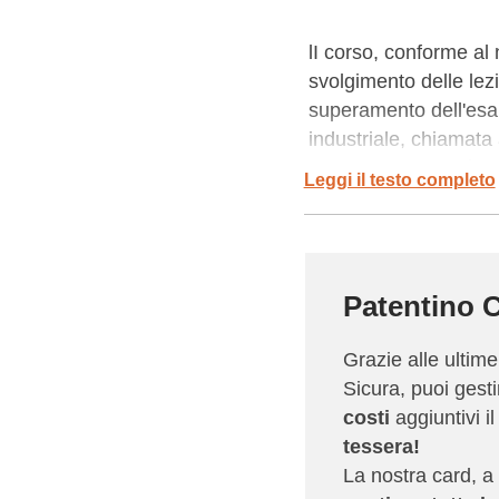
lI corso, conforme al
svolgimento delle lezi
superamento dell'esam
industriale, chiamat
di 5 anni. Il corso è 
Leggi il testo completo
settore logistico e de
AZIENDA SICURA è il 
Formazione) organizza
Patentino C
Operatori Macchine Indu
tutto il territorio nazi
Grazie alle ultim
Sicura, puoi gest
Per maggiori informazio
costi
aggiuntivi i
normativa per gli ent
tessera!
gli aspetti ed aiuta i
La nostra card, a 