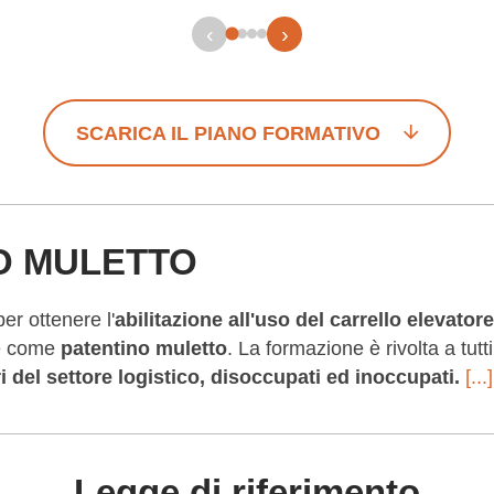
‹
›
SCARICA IL PIANO FORMATIVO
O MULETTO
er ottenere l'
abilitazione all'uso del carrello
elevatore
he come
patentino muletto
. La formazione è rivolta a tutt
i del settore logistico,
disoccupati ed inoccupati.
[...]
Legge di riferimento