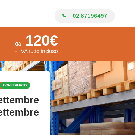
02 87196497
120€
da
+ IVA tutto incluso
CONFERMATO
ettembre
ettembre