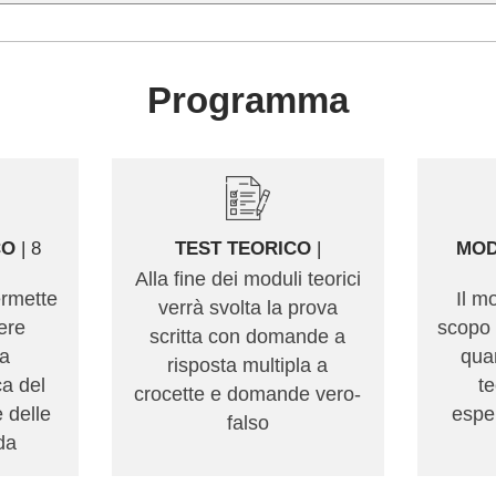
Programma
CO
| 8
TEST TEORICO
|
MOD
Alla fine dei moduli teorici
ermette
Il m
verrà svolta la prova
vere
scopo 
scritta con domande a
ta
qua
risposta multipla a
a del
t
crocette e domande vero-
e delle
esper
falso
da