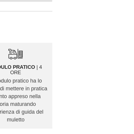
ULO PRATICO
| 4
ESAME PRATICO
|
ORE
Prova di guida finale
odulo pratico ha lo
attraverso cui il docente
di mettere in pratica
valuta la sicurezza
nto appreso nella
nell'utilizzo del carrello
eoria maturando
elevatore
ienza di guida del
muletto