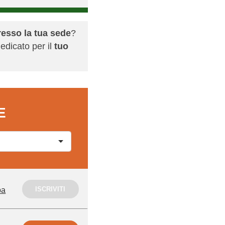
resso la tua sede
?
edicato per il
tuo
E
ISCRIVITI
pa