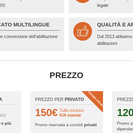
IS!
legale
CATO MULTILINGUE
QUALITÀ E A
le conversione dell'abilitazione
Dal 2013 abbiamo r
abilitazioni
PREZZO
PROMO PRIVATI
A
PREZZO PER
PRIVATO
PREZZ
150€
12
Tutto incluso
ato)
IVA esente
 o più
Promo 
Promo riservata a corsisti
privati
dipenden