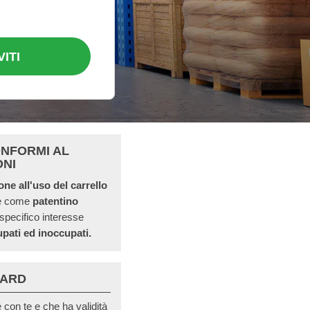
VITI
ONFORMI AL
ONI
ione all'uso del carrello
he come
patentino
 specifico interesse
pati ed inoccupati.
CARD
con te e che ha validità