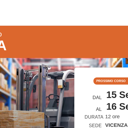
o
A
PROSSIMO CORSO
15 S
DAL
16 S
AL
12 ore
DURATA
VICENZA
SEDE