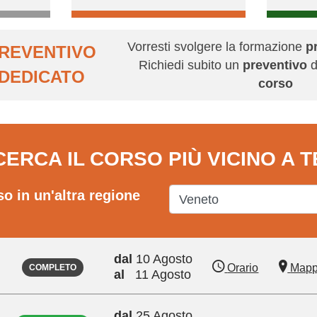
Vorresti svolgere la formazione
p
REVENTIVO
Richiedi subito un
preventivo
d
DEDICATO
corso
CERCA IL CORSO PIÙ VICINO A T
so in un'altra regione
dal
10 Agosto
Orario
Map
COMPLETO
al
11 Agosto
dal
25 Agosto