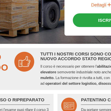
Dettagli
ISCRI
TUTTI I NOSTRI CORSI SONO C
O
NUOVO ACCORDO STATO REGI
DO
Il corso è necessario per ottenere l'
abilitaz
elevatore
semovente industriale noto anc
muletto
. La formazione è rivolta a tutti, con
ad
operatori del settore logistico,
disoccu
SO O RIPREPARATO
PATENTINO 
i l'esame puoi rifare il corso 3
Da portare sempre 