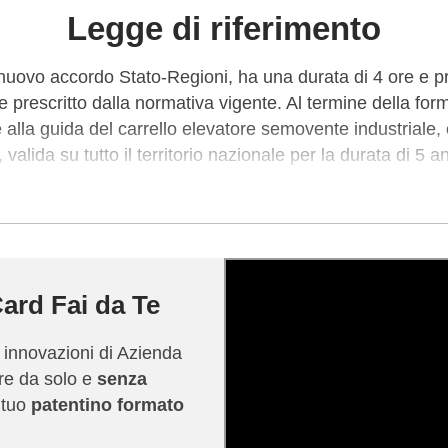
Legge di riferimento
 nuovo accordo Stato-Regioni, ha una durata di 4 ore e 
e prescritto dalla normativa vigente. Al termine della fo
one alla guida del carrello elevatore semovente industrial
, valida su tutto il territorio nazionale per la durata di 5 an
erca di lavoro sia a coloro che operano già nel settore lo
 competenze nella guida del carrello elevatore.
marchio commerciale di SINALF (Sindacato Lavoratori e
zione sindacale di rilievo nazionale e firmataria del C
ard Fai da Te
striali) eroga corsi di abilitazione sulle attrezzature indu
onale.
e innovazioni di Azienda
ire da solo e
senza
ni sui soggetti abilitati al rilascio delle abilitazioni e sui 
l tuo
patentino formato
i formatori puoi consultare questo
articolo
del nostro BLOG
 futuri corsisti a scegliere in modo consapevole il proprio 