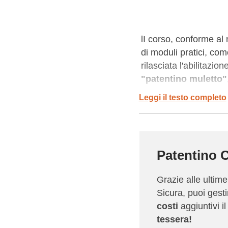
lI corso, conforme al
di moduli pratici, com
rilasciata l'abilitazi
"patentino muletto"
sia a disoccupati in c
Leggi il testo completo
certificare le proprie
AZIENDA SICURA è il 
Formazione) organizza
Patentino C
Operatori Macchine Indu
tutto il territorio nazi
Grazie alle ultim
Sicura, puoi gest
Per maggiori informazio
costi
aggiuntivi i
normativa per gli ent
tessera!
gli aspetti ed aiuta i