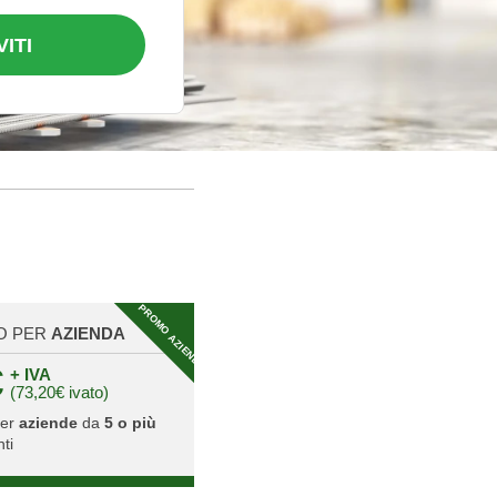
VITI
PROMO AZIENDA
O PER
AZIENDA
€
+ IVA
(73,20€ ivato)
per
aziende
da
5 o più
ti