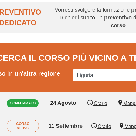
Vorresti svolgere la formazione
p
REVENTIVO
Richiedi subito un
preventivo
d
DEDICATO
corso
CERCA IL CORSO PIÙ VICINO A T
so in un'altra regione
24 Agosto
Orario
Mapp
CONFERMATO
CORSO
11 Settembre
Orario
Map
ATTIVO