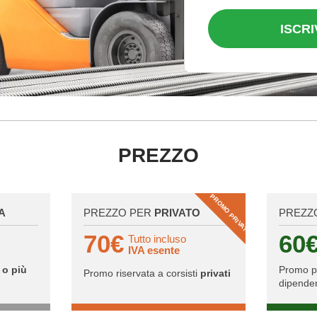
ISCRI
PREZZO
PROMO PRIVATI
A
PREZZO PER
PRIVATO
PREZZ
70€
60
Tutto incluso
IVA esente
 o più
Promo 
Promo riservata a corsisti
privati
dipenden