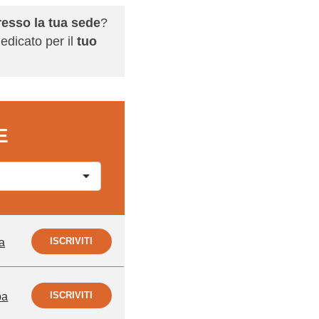
resso la tua sede
?
edicato per il
tuo
E
ISCRIVITI
a
ISCRIVITI
pa