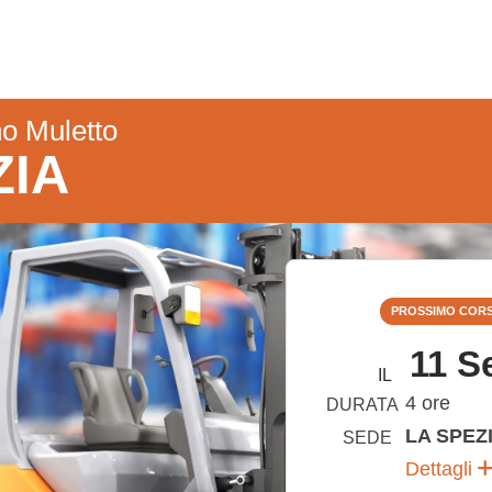
o Muletto
ZIA
PROSSIMO COR
11 S
IL
4 ore
DURATA
LA SPEZ
SEDE
Dettagli