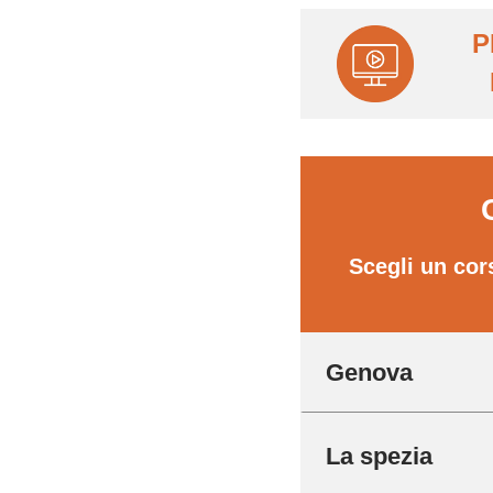
P
Scegli un cor
Genova
La spezia