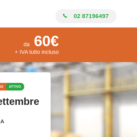
02 87196497
60€
da
+ IVA tutto incluso
SO
ATTIVO
ettembre
IA