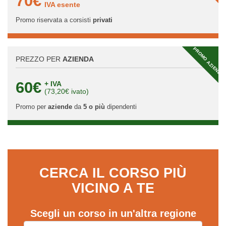
70€
IVA esente
Promo riservata a corsisti
privati
PROMO AZIENDA
PREZZO PER
AZIENDA
60€
+ IVA
(73,20€ ivato)
Promo per
aziende
da
5 o più
dipendenti
CERCA IL CORSO PIÙ
VICINO A TE
Scegli un corso in un'altra regione