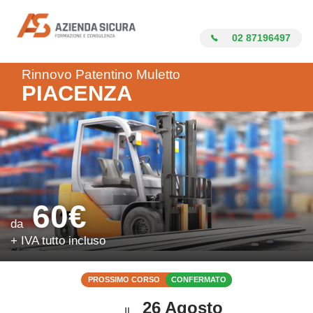
Azienda Sicura
02 87196497
Rinnovo Patentino Muletto
PIACENZA
60€
da
+ IVA tutto incluso
PROSSIMO CORSO
CONFERMATO
26 Agosto
IL