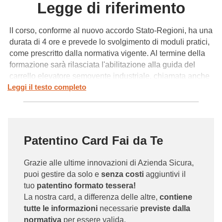
Legge di riferimento
lI corso, conforme al nuovo accordo Stato-Regioni, ha una
durata di 4 ore e prevede lo svolgimento di moduli pratici,
come prescritto dalla normativa vigente. Al termine della
formazione sarà rilasciata l'abilitazione alla guida del
carrello elevatore semovente industriale, chiamata anche
Leggi il testo completo
"patentino muletto"
, valida su tutto il territorio nazionale
per la durata di 5 anni. Il corso è rivolto sia a disoccupati
in cerca di lavoro sia a coloro che operano già nel settore
logistico e devono certificare le proprie competenze nella
guida del carrello elevatore.
Patentino Card Fai da Te
AZIENDA SICURA è il marchio commerciale di SINALF
Grazie alle ultime innovazioni di Azienda Sicura,
(Sindacato Lavoratori e Utilizzatori Formazione)
puoi gestire da solo e
senza costi
aggiuntivi il
organizzazione sindacale di rilievo nazionale e firmataria
tuo
patentino formato tessera!
del CCNL (Formatori e Operatori Macchine Industriali)
La nostra card, a differenza delle altre,
contiene
eroga corsi di abilitazione sulle attrezzature industriali,
tutte le informazioni
necessarie
previste dalla
validi su tutto il territorio nazionale.
normativa
per essere valida.