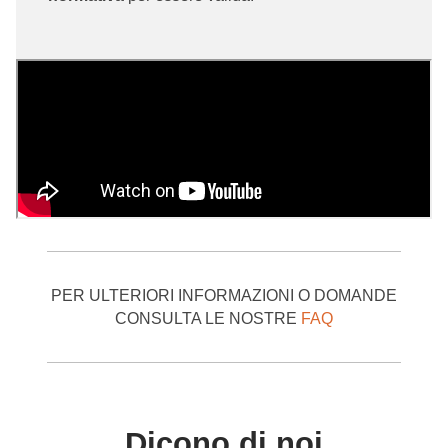
Per maggiori informazioni sui soggetti abilitati al rilascio
delle abilitazioni e sui requisiti previsti dalla normativa per
gli enti formatori puoi consultare questo
articolo
del nostro
BLOG che chiarisce tutti gli aspetti ed aiuta i futuri corsisti
a scegliere in modo consapevole il proprio ente di
formazione
PER ULTERIORI INFORMAZIONI O DOMANDE
CONSULTA LE NOSTRE
FAQ
Dicono di noi