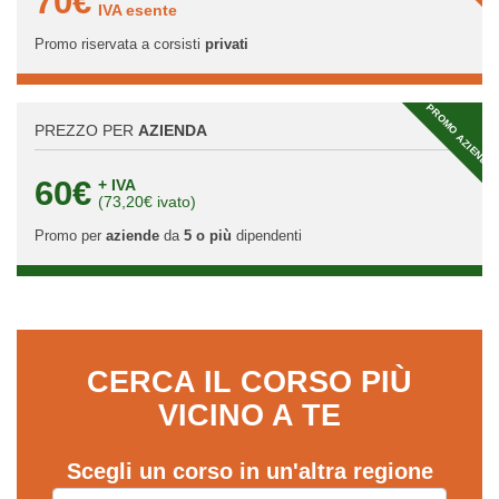
70€
IVA esente
Promo riservata a corsisti
privati
PROMO AZIENDA
PREZZO PER
AZIENDA
60€
+ IVA
(73,20€ ivato)
Promo per
aziende
da
5 o più
dipendenti
CERCA IL CORSO PIÙ
VICINO A TE
Scegli un corso in un'altra regione