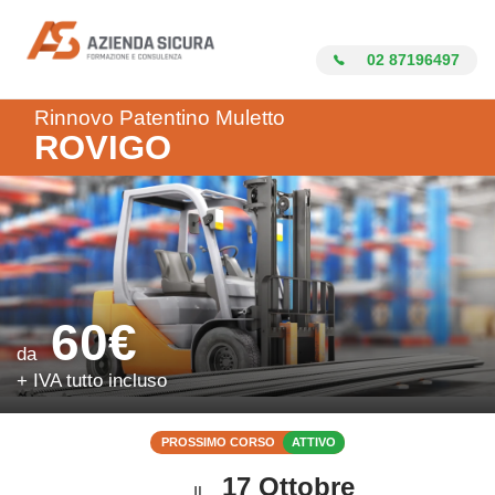
Azienda Sicura
02 87196497
Rinnovo Patentino Muletto
ROVIGO
60€
da
+ IVA tutto incluso
PROSSIMO CORSO
ATTIVO
17 Ottobre
IL