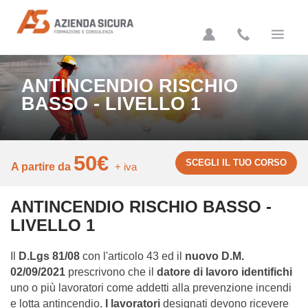
Azienda Sicura
ANTINCENDIO RISCHIO
BASSO - LIVELLO 1
50€
SCEGLI IL TUO CORSO
A partire da
+ iva
ANTINCENDIO RISCHIO BASSO -
LIVELLO 1
Il
D.Lgs 81/08
con l'articolo 43 ed il
nuovo D.M.
02/09/2021
prescrivono che il
datore di lavoro identifichi
uno o più lavoratori come addetti alla prevenzione incendi
e lotta antincendio.
I lavoratori
designati devono ricevere