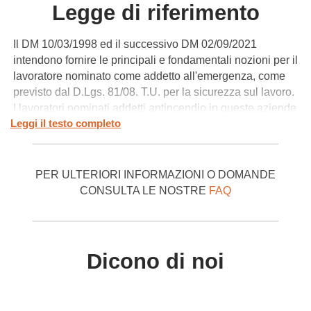
Legge di riferimento
Il DM 10/03/1998 ed il successivo DM 02/09/2021
intendono fornire le principali e fondamentali nozioni per il
lavoratore nominato come addetto all'emergenza, come
previsto dal D.Lgs. 81/08. T.U. per la sicurezza sul lavoro.
I lavoratori nominati addetti antincendio in queste aziende
Leggi il testo completo
dovranno acquisire, attraverso questo corso di
formazione, tutte le conoscenze relative alla
comunicazione dell'emergenza, ai processi e le cause
della combustione ed alle dirette conseguenze per le
PER ULTERIORI INFORMAZIONI O DOMANDE
persone esposte al fuoco ed ai fumi prodotti. Verranno
CONSULTA LE NOSTRE
FAQ
inoltre illustrate le tecniche di utilizzo delle attrezzature
più comuni e le possibilità di impiego delle diverse
sostanze estinguenti. Il Testo Unico sulla salute e
sicurezza nei luoghi di lavoro, il D.Lgs 81/08, individua tra
Dicono di noi
gli obblighi del datore di lavoro la responsabilità di gestire
l'emergenza all'interno della propria azienda.
Nell'adempimento di quest'obbligo il datore di lavoro deve