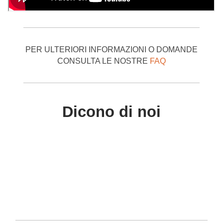
prevenire i rischi collegati all'attività lavorativa ed agli
spazi di lavoro in cui il retrattile viene impegnato
PER ULTERIORI INFORMAZIONI O DOMANDE
CONSULTA LE NOSTRE
FAQ
Dicono di noi