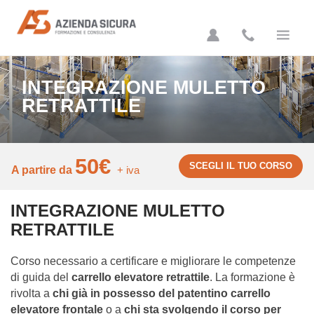
Azienda Sicura
INTEGRAZIONE MULETTO
RETRATTILE
50€
SCEGLI IL TUO CORSO
A partire da
+ iva
INTEGRAZIONE MULETTO
RETRATTILE
Corso necessario a certificare e migliorare le competenze
di guida del
carrello elevatore retrattile
. La formazione è
rivolta a
chi già in possesso del patentino carrello
elevatore frontale
o a
chi sta svolgendo il corso per