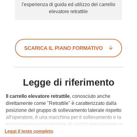
l'esperienza di guida ed utilizzo del carrello
elevatore retrattile
SCARICA IL PIANO FORMATIVO
Legge di riferimento
Il carrello elevatore retrattile
, conosciuto anche
direttamente come "Retrattile" è caratterizzato dalla
posizione del gruppo di sollevamento laterale rispetto
all'operatore, è una macchina per il sollevamento e la
traslazione/movimentazione di carichi specialmente in
Leggi il testo completo
ambienti di lavoro in cui le dimensioni e le procedure di